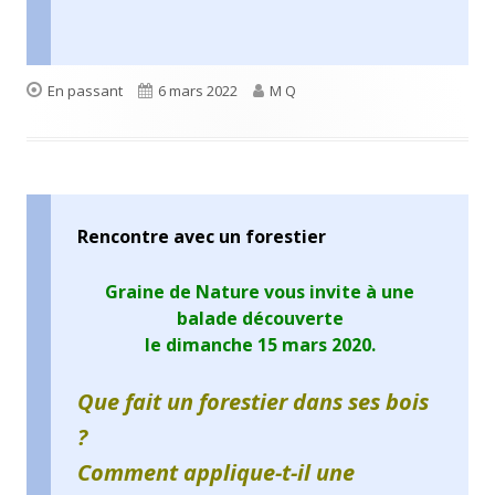
Format
Publié
Auteur
En passant
6 mars 2022
M Q
le
Rencontre avec un forestier
Graine de Nature vous invite à une
balade découverte
le dimanche 15 mars 2020.
Que fait un forestier dans ses bois
?
Comment applique-t-il une