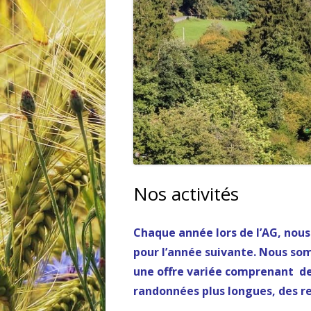
TARIFS ET FORMULAIRE
CHARTE ET R.O.I
Nos activités
Chaque année lors de l’AG, nou
pour l’année suivante. Nous so
une offre variée comprenant de
randonnées plus longues, des ren