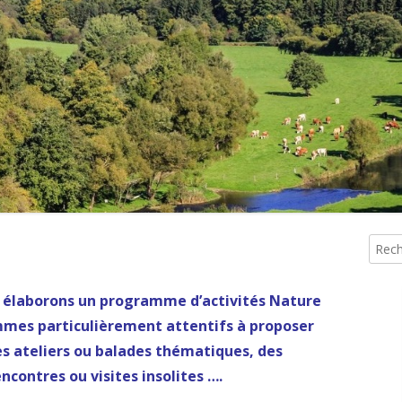
ACTIVITÉS 2020
ACTIVITÉS 2019
ACTIVITÉS 2018
ACTIVITÉS 2017
BALADES 2016
BALADES 2015
Reche
Co
pri
s élaborons un programme d’activités Nature
mmes particulièrement attentifs à proposer
s ateliers ou balades thématiques, des
contres ou visites insolites ….