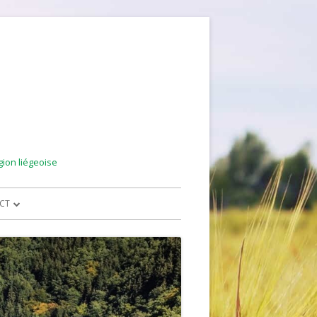
gion liégeoise
CT
ETTERS – ARCHIVE