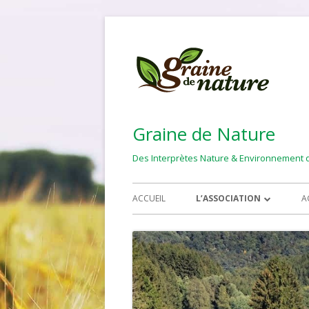
Aller
au
contenu
Graine de Nature
Des Interprètes Nature & Environnement qu
Menu
ACCUEIL
L’ASSOCIATION
A
principal
DEVENIR MEMBRE
PUBLIC CIBLE
NOS ACTIVITÉS