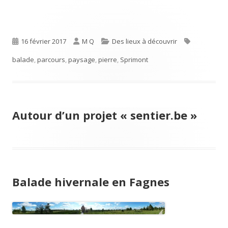
Publié
Auteur
Catégories
Étiquettes
16 février 2017
M Q
Des lieux à découvrir
le
balade
,
parcours
,
paysage
,
pierre
,
Sprimont
Autour d’un projet « sentier.be »
Balade hivernale en Fagnes