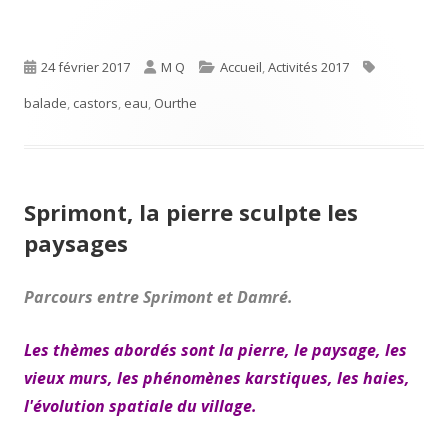
Publié
Auteur
Catégories
Étiquettes
24 février 2017
M Q
Accueil
,
Activités 2017
le
balade
,
castors
,
eau
,
Ourthe
Sprimont, la pierre sculpte les
paysages
Parcours entre Sprimont et Damré.
Les thèmes abordés sont la pierre, le paysage, les
vieux murs, les phénomènes karstiques, les haies,
l'évolution spatiale du village.