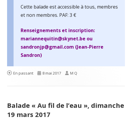
Cette balade est accessible à tous, membres
et non membres. PAF: 3 €
Renseignements et inscription:
mariannequitin@skynet.be ou
sandronjp@gmail.com (Jean-Pierre
Sandron)
Format
Publié
Auteur
En passant
8 mai 2017
M Q
le
Balade « Au fil de l’eau », dimanche
19 mars 2017