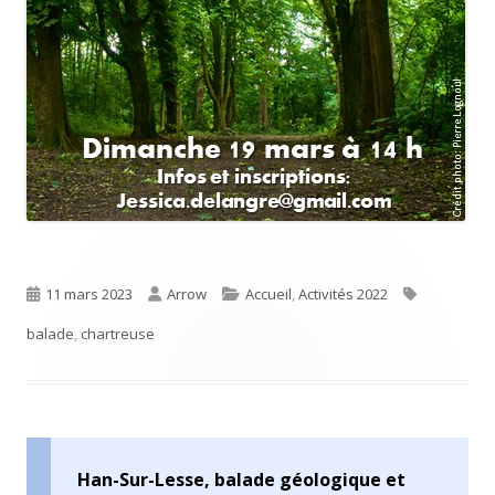
Publié
Auteur
Catégories
Étiquettes
11 mars 2023
Arrow
Accueil
,
Activités 2022
le
balade
,
chartreuse
Han-Sur-Lesse, balade géologique et