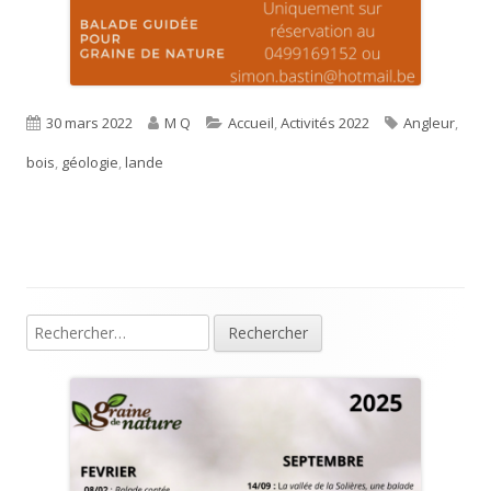
Publié
Auteur
Catégories
Étiquettes
30 mars 2022
M Q
Accueil
,
Activités 2022
Angleur
,
le
bois
,
géologie
,
lande
Rechercher :
Colonne
principale