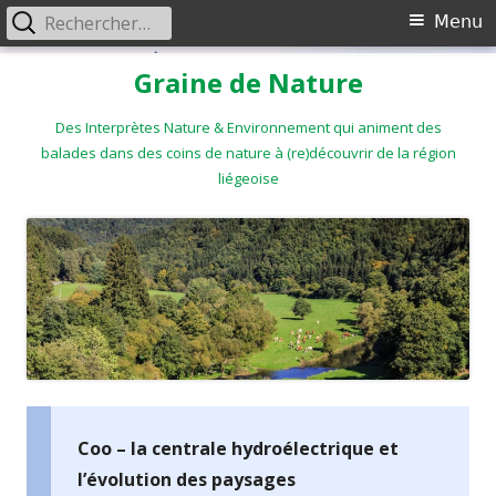
Rechercher :
Menu
Menu
principal
Aller
Graine de Nature
au
contenu
Des Interprètes Nature & Environnement qui animent des
balades dans des coins de nature à (re)découvrir de la région
liégeoise
Coo – la centrale hydroélectrique et
l’évolution des paysages