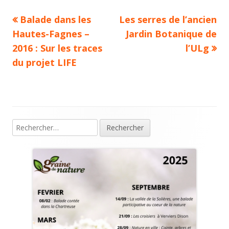
Article
Article
Balade dans les
Les serres de l’ancien
Navigation
précédent :
suivant :
Hautes-Fagnes –
Jardin Botanique de
de
2016 : Sur les traces
l’ULg
du projet LIFE
l’article
Rechercher :
Colonne
principale