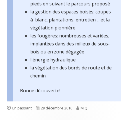
pieds en suivant le parcours proposé
la gestion des espaces boisés: coupes
à blanc, plantations, entretien ... et la
végétation pionnière
les fougères: nombreuses et variées,
implantées dans des milieux de sous-
bois ou en zone dégagée
l'énergie hydraulique
la végétation des bords de route et de
chemin
Bonne découverte!
Format
Publié
Auteur
En passant
29 décembre 2016
M Q
le