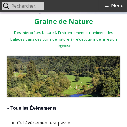
Rechercher :
Menu
Menu
principal
Aller
Graine de Nature
au
contenu
Des Interprètes Nature & Environnement qui animent des
balades dans des coins de nature à (re)découvrir de la région
liégeoise
« Tous les Évènements
Cet évènement est passé.