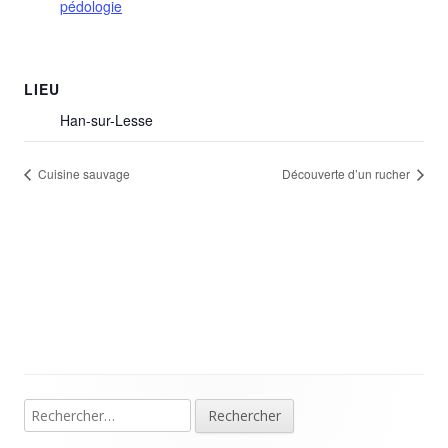
pédologie
LIEU
Han-sur-Lesse
Cuisine sauvage
Découverte d’un rucher
Rechercher :
Colonne