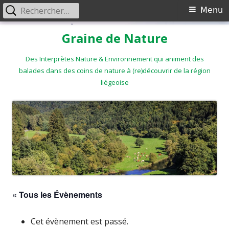
Rechercher :
Menu
Menu
principal
Aller
Graine de Nature
au
contenu
Des Interprètes Nature & Environnement qui animent des
balades dans des coins de nature à (re)découvrir de la région
liégeoise
« Tous les Évènements
Cet évènement est passé.