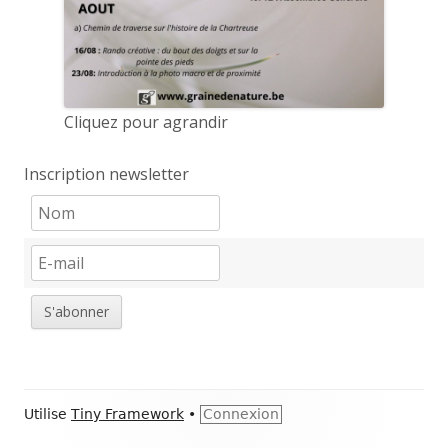
Cliquez pour agrandir
Inscription newsletter
S'abonner
Contenu
Utilise
Tiny Framework
•
Connexion
du