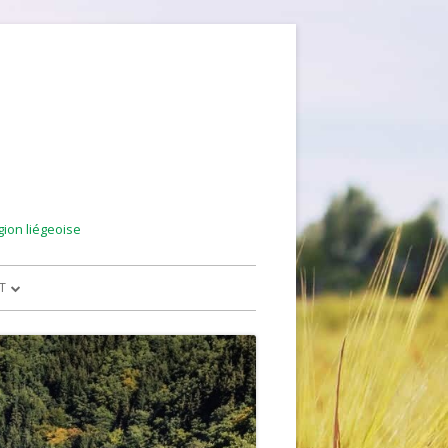
gion liégeoise
T
TTERS – ARCHIVE