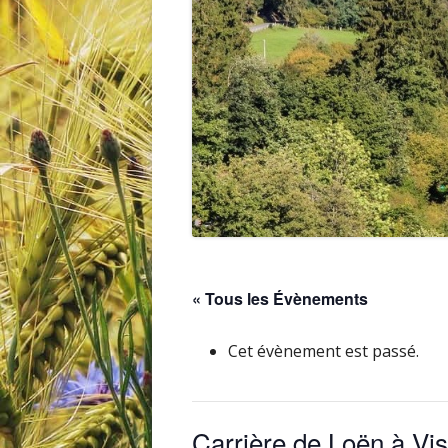
TARIFS ET FORMULAIRE
CHARTE ET R.O.I
« Tous les Évènements
Cet évènement est passé.
Carrière de Loën à Vi