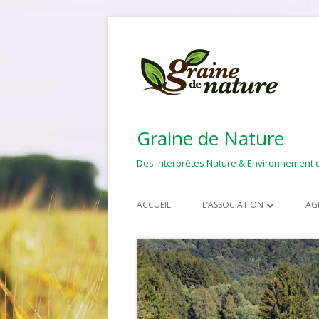
Aller
au
contenu
Graine de Nature
Des Interprètes Nature & Environnement qu
Menu
ACCUEIL
L’ASSOCIATION
AG
principal
DEVENIR MEMBRE
PUBLIC CIBLE
NOS ACTIVITÉS