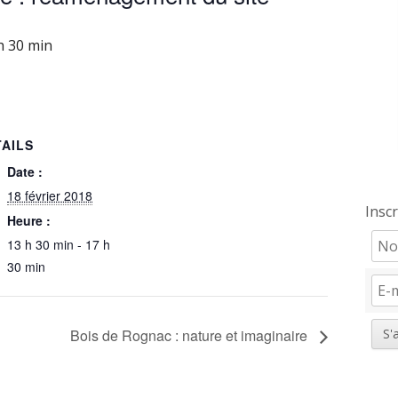
h 30 min
TAILS
Date :
18 février 2018
Insc
Heure :
13 h 30 min - 17 h
30 min
Bois de Rognac : nature et imaginaire
S'